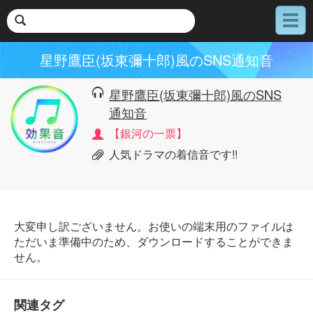
メ
ニ
ュ
星野鷹臣(坂東彌十郎)風のSNS通知音
ー
星野鷹臣(坂東彌十郎)風のSNS
通知音
【銀河の一票】
人気ドラマの着信音です!!
大変申し訳ございません。お使いの端末用のファイルは
ただいま準備中のため、ダウンロードすることができま
せん。
関連タグ