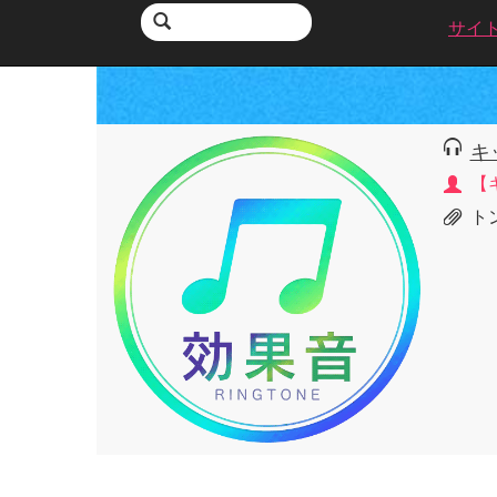
サイ
キ
【
ト