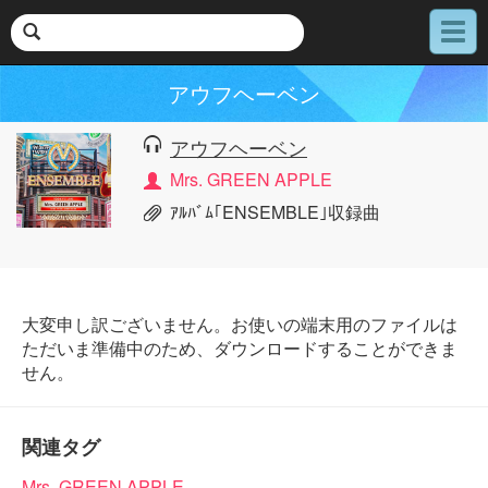
メ
ニ
ュ
アウフヘーベン
ー
アウフヘーベン
Mrs. GREEN APPLE
ｱﾙﾊﾞﾑ｢ENSEMBLE｣収録曲
大変申し訳ございません。お使いの端末用のファイルは
ただいま準備中のため、ダウンロードすることができま
せん。
関連タグ
Mrs. GREEN APPLE