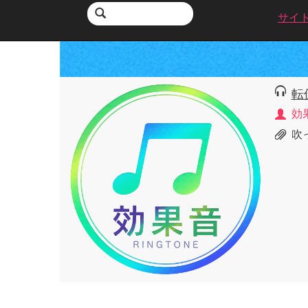
サイ
転倒
効
吹