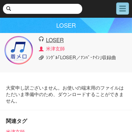
メ
ニ
ュ
LOSER
ー
LOSER
米津玄師
ｼﾝｸﾞﾙ｢LOSER／ﾅﾝﾊﾞｰﾅｲﾝ｣収録曲
大変申し訳ございません。お使いの端末用のファイルは
ただいま準備中のため、ダウンロードすることができま
せん。
関連タグ
米津玄師