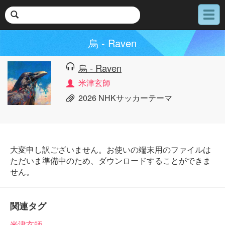
メ
ニ
ュ
烏 - Raven
ー
烏 - Raven
米津玄師
2026 NHKサッカーテーマ
大変申し訳ございません。お使いの端末用のファイルは
ただいま準備中のため、ダウンロードすることができま
せん。
関連タグ
米津玄師