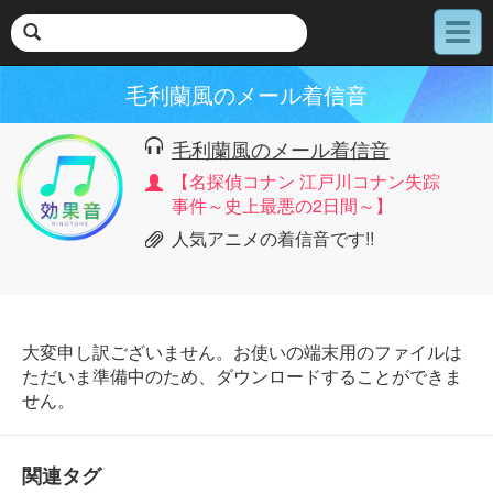
メ
ニ
ュ
毛利蘭風のメール着信音
ー
毛利蘭風のメール着信音
【名探偵コナン 江戸川コナン失踪
事件～史上最悪の2日間～】
人気アニメの着信音です!!
大変申し訳ございません。お使いの端末用のファイルは
ただいま準備中のため、ダウンロードすることができま
せん。
関連タグ