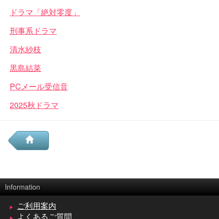
ドラマ「絶対零度」
刑事系ドラマ
清水紗枝
黒島結菜
PCメール受信音
2025秋ドラマ
Information
ご利用案内
よくあるご質問