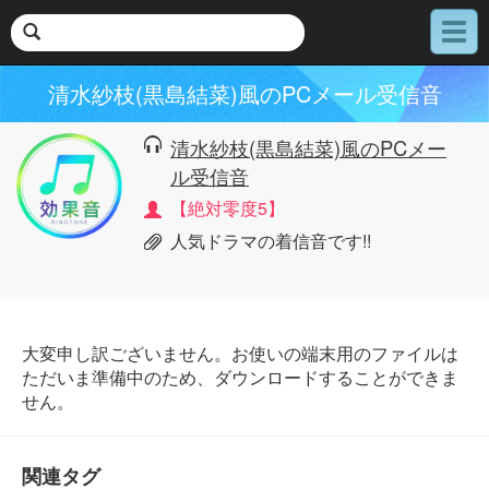
メ
ニ
ュ
清水紗枝(黒島結菜)風のPCメール受信音
ー
清水紗枝(黒島結菜)風のPCメー
ル受信音
【絶対零度5】
人気ドラマの着信音です!!
大変申し訳ございません。お使いの端末用のファイルは
ただいま準備中のため、ダウンロードすることができま
せん。
関連タグ