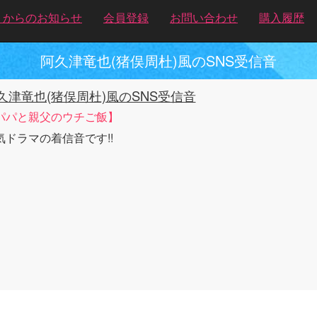
トからのお知らせ
会員登録
お問い合わせ
購入履歴
阿久津竜也(猪俣周杜)風のSNS受信音
久津竜也(猪俣周杜)風のSNS受信音
パパと親父のウチご飯】
気ドラマの着信音です!!