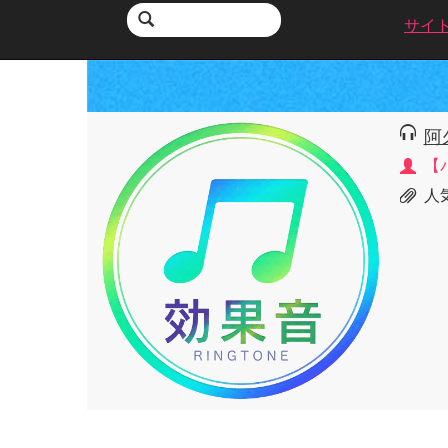
サイ
阿
【
人