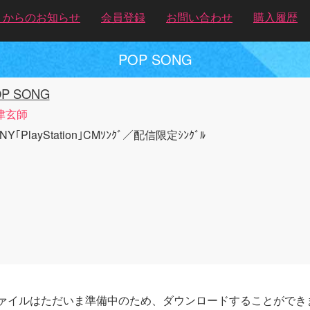
トからのお知らせ
会員登録
お問い合わせ
購入履歴
POP SONG
P SONG
津玄師
NY｢PlayStation｣CMｿﾝｸﾞ／配信限定ｼﾝｸﾞﾙ
ァイルはただいま準備中のため、ダウンロードすることができ