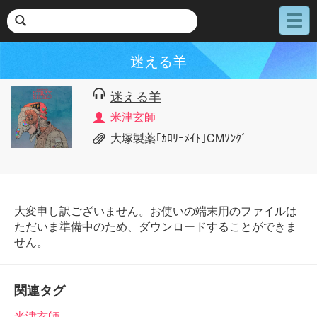
メ
ニ
ュ
迷える羊
ー
迷える羊
米津玄師
大塚製薬｢ｶﾛﾘｰﾒｲﾄ｣CMｿﾝｸﾞ
大変申し訳ございません。お使いの端末用のファイルは
ただいま準備中のため、ダウンロードすることができま
せん。
関連タグ
米津玄師