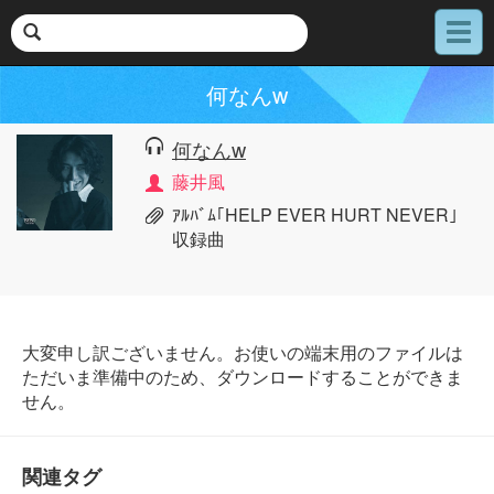
メ
ニ
ュ
何なんw
ー
何なんw
藤井風
ｱﾙﾊﾞﾑ｢HELP EVER HURT NEVER｣
収録曲
大変申し訳ございません。お使いの端末用のファイルは
ただいま準備中のため、ダウンロードすることができま
せん。
関連タグ