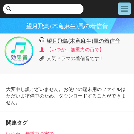
メ
ニ
ュ
望月飛鳥(木竜麻生)風の着信音
ー
望月飛鳥(木竜麻生)風の着信音
【いつか、無重力の宙で】
人気ドラマの着信音です!!
大変申し訳ございません。お使いの端末用のファイルは
ただいま準備中のため、ダウンロードすることができま
せん。
関連タグ
いつか、無重力の宙で