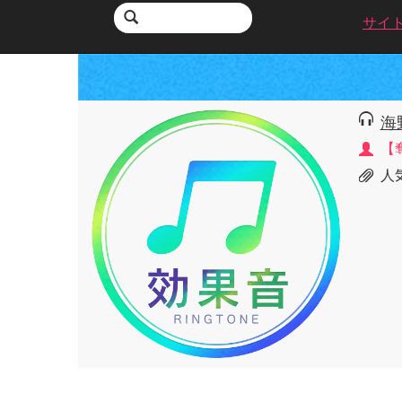
サイ
海
【
人