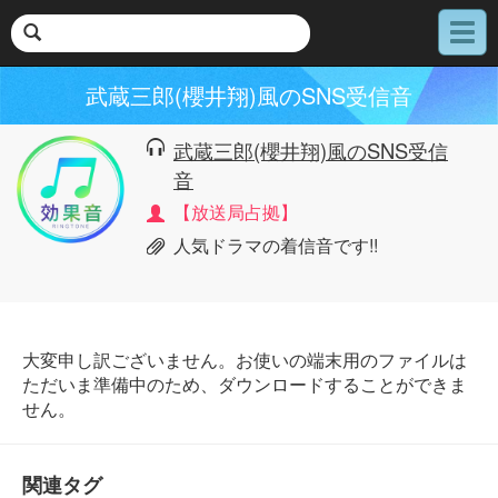
メ
ニ
ュ
武蔵三郎(櫻井翔)風のSNS受信音
ー
武蔵三郎(櫻井翔)風のSNS受信
音
【放送局占拠】
人気ドラマの着信音です!!
大変申し訳ございません。お使いの端末用のファイルは
ただいま準備中のため、ダウンロードすることができま
せん。
関連タグ