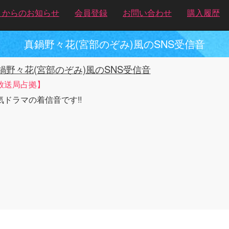
トからのお知らせ
会員登録
お問い合わせ
購入履歴
真鍋野々花(宮部のぞみ)風のSNS受信音
鍋野々花(宮部のぞみ)風のSNS受信音
放送局占拠】
気ドラマの着信音です!!