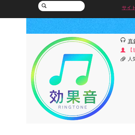
サイ
真
【
人