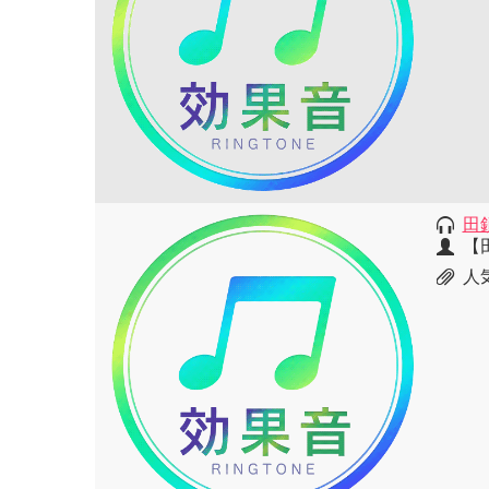
田
【
人