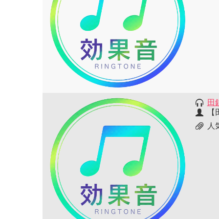
田
【
人