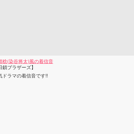
鎖稔(染谷将太)風の着信音
田鎖ブラザーズ】
気ドラマの着信音です!!