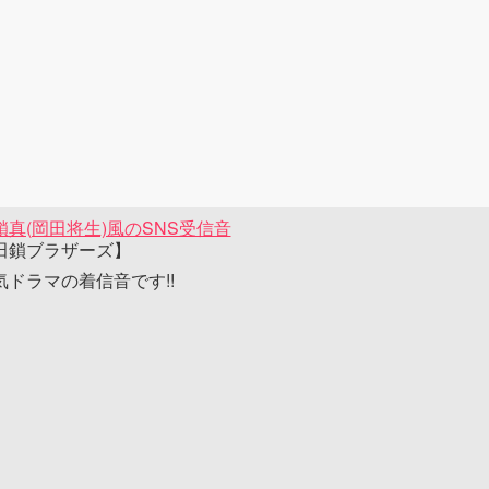
鎖真(岡田将生)風のSNS受信音
田鎖ブラザーズ】
気ドラマの着信音です!!