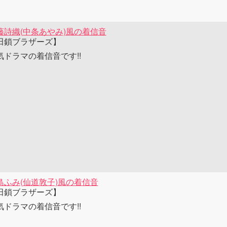
藤詩織(中条あやみ)風の着信音
田鎖ブラザーズ】
気ドラマの着信音です!!
島ふみ(仙道敦子)風の着信音
田鎖ブラザーズ】
気ドラマの着信音です!!