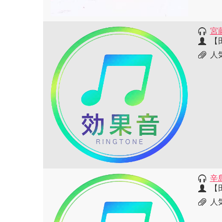
宮
【
人
辛
【
人