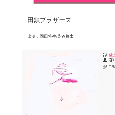
田鎖ブラザーズ
出演：岡田将生/染谷将太
愛
森
T