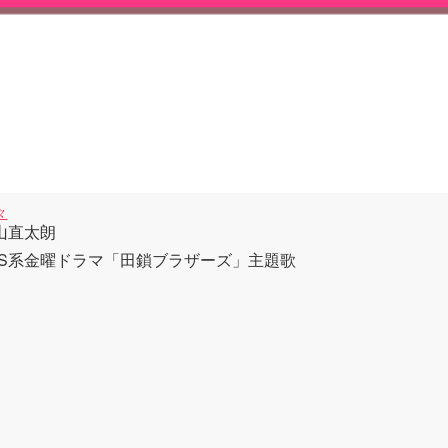
々
山直太朗
BS系金曜ドラマ「田鎖ブラザーズ」主題歌