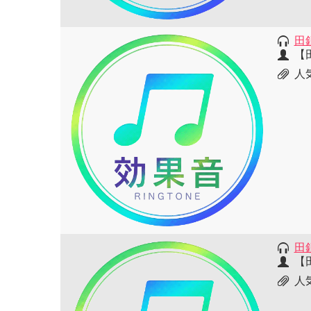
田
【
人
田
【
人