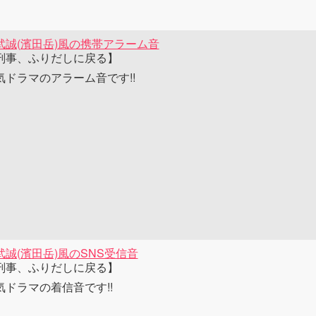
武誠(濱田岳)風の携帯アラーム音
刑事、ふりだしに戻る】
気ドラマのアラーム音です!!
武誠(濱田岳)風のSNS受信音
刑事、ふりだしに戻る】
気ドラマの着信音です!!