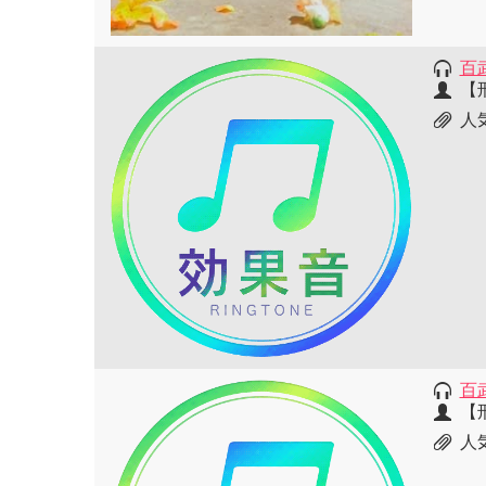
百
【
人
百
【
人