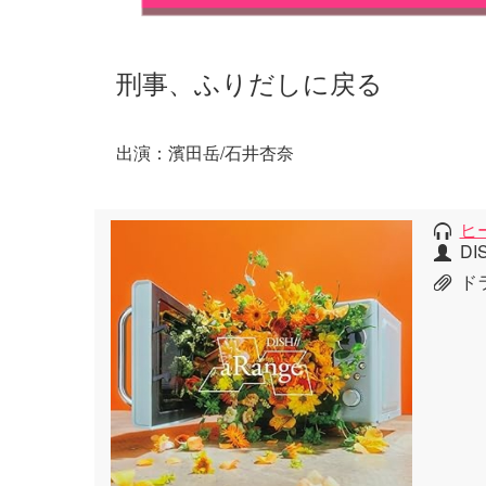
刑事、ふりだしに戻る
出演：濱田岳/石井杏奈
ヒ
DIS
ド