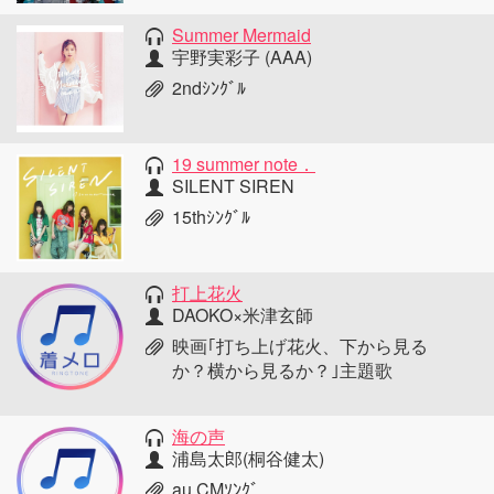
Summer Mermaid
宇野実彩子 (AAA)
2ndｼﾝｸﾞﾙ
19 summer note．
SILENT SIREN
15thｼﾝｸﾞﾙ
打上花火
DAOKO×米津玄師
映画｢打ち上げ花火、下から見る
か？横から見るか？｣主題歌
海の声
浦島太郎(桐谷健太)
au CMｿﾝｸﾞ