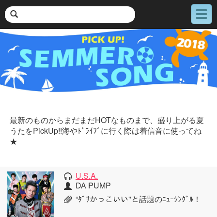
メ
ニ
ュ
ー
最新のものからまだまだHOTなものまで、盛り上がる夏
うたをPickUp!!海やﾄﾞﾗｲﾌﾞに行く際は着信音に使ってね
★
U.S.A.
DA PUMP
“ﾀﾞｻかっこいい"と話題のﾆｭｰｼﾝｸﾞﾙ！