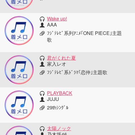
Wake up!
AAA
ﾌｼﾞﾃﾚﾋﾞ系列ｱﾆﾒ｢ONE PIECE｣主題
歌
君がくれた夏
家入レオ
ﾌｼﾞﾃﾚﾋﾞ系ﾄﾞﾗﾏ｢恋仲｣主題歌
PLAYBACK
JUJU
29thｼﾝｸﾞﾙ
太陽ノック
乃木坂46