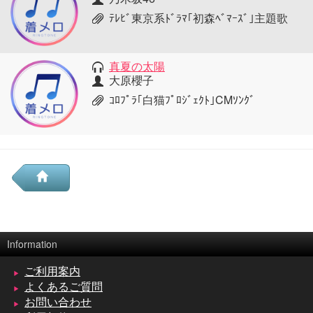
ﾃﾚﾋﾞ東京系ﾄﾞﾗﾏ｢初森ﾍﾞﾏｰｽﾞ｣主題歌
真夏の太陽
大原櫻子
ｺﾛﾌﾟﾗ｢白猫ﾌﾟﾛｼﾞｪｸﾄ｣CMｿﾝｸﾞ
Information
ご利用案内
よくあるご質問
お問い合わせ