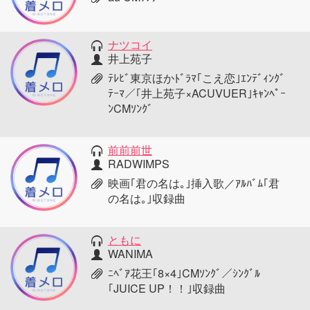
ナツコイ
井上苑子
ﾃﾚﾋﾞ東京ほかﾄﾞﾗﾏ｢こえ恋｣ｴﾝﾃﾞｨﾝｸﾞ
ﾃｰﾏ／｢井上苑子×ACUVUER｣ｷｬﾝﾍﾟｰ
ﾝCMｿﾝｸﾞ
前前前世
RADWIMPS
映画｢君の名は｡｣挿入歌／ｱﾙﾊﾞﾑ｢君
の名は｡｣収録曲
ともに
WANIMA
ﾆﾍﾞｱ花王｢8×4｣CMｿﾝｸﾞ／ｼﾝｸﾞﾙ
｢JUICE UP！！｣収録曲