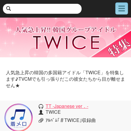
メ
ニ
ュ
ー
人気急上昇の韓国の多国籍アイドル「TWICE」を特集し
ます♪TVCMでも引っ張りだこの彼女たちから目が離せま
せん★
TT -Japanese ver．-
TWICE
ｱﾙﾊﾞﾑ｢＃TWICE｣収録曲