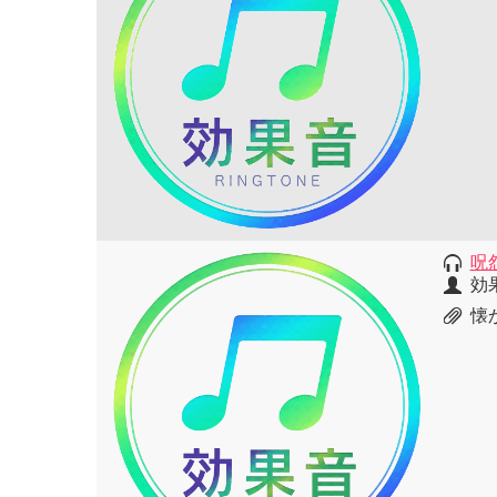
呪
効
懐