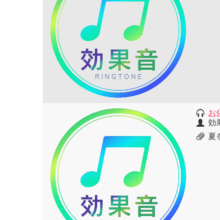
お
効
夏