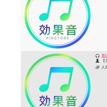
電
【
人