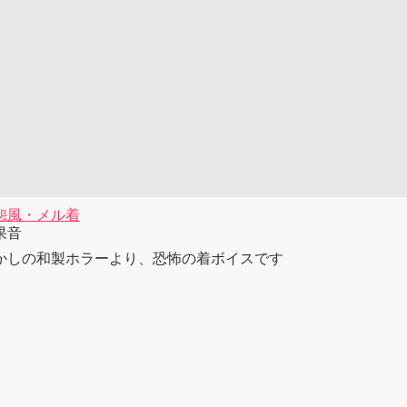
怨風・メル着
果音
かしの和製ホラーより、恐怖の着ボイスです