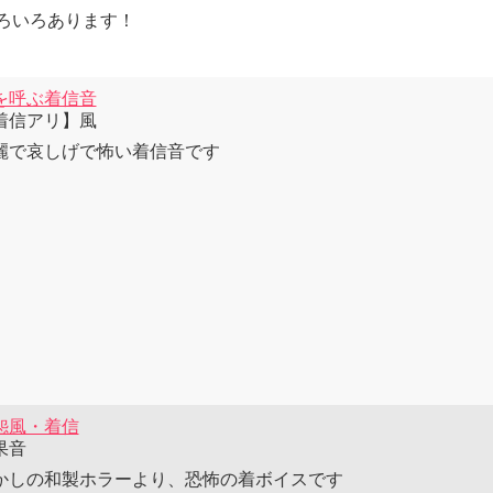
ろいろあります！
を呼ぶ着信音
着信アリ】風
麗で哀しげで怖い着信音です
怨風・着信
果音
かしの和製ホラーより、恐怖の着ボイスです