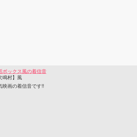
話ボックス風の着信音
犬鳴村】風
気映画の着信音です!!