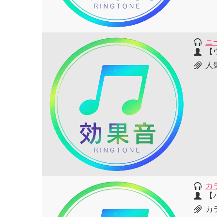
ニ
【
人
カ
【
カ