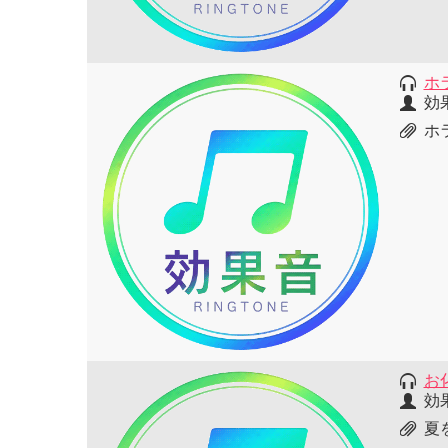
ホ
効
ホ
お
効
夏