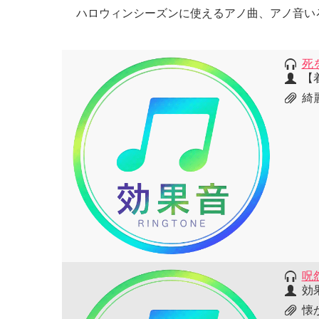
ハロウィンシーズンに使えるアノ曲、アノ音い
死
【
綺
呪
効
懐