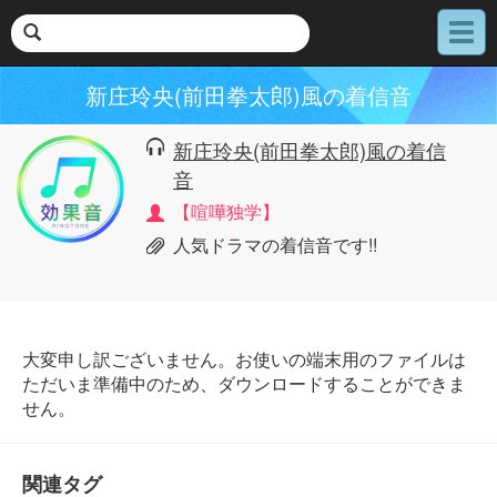
メ
ニ
ュ
新庄玲央(前田拳太郎)風の着信音
ー
新庄玲央(前田拳太郎)風の着信
音
【喧嘩独学】
人気ドラマの着信音です!!
大変申し訳ございません。お使いの端末用のファイルは
ただいま準備中のため、ダウンロードすることができま
せん。
関連タグ