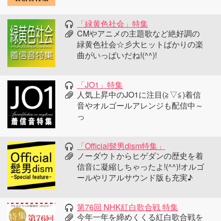
「緑黄色社会」特集
CMやアニメの主題歌など絶好調の
緑黄色社会☆彡大ヒットばかりの楽
曲がいっぱいだね!(^^)!
「JO1」特集
人気上昇中のJO1に注目(≧▽≦)着信
音やオルゴールアレンジも配信中～
っ
「Official髭男dism特集」
ノーダウトからヒゲダンの歴史を着
信音に凝縮しちゃったよ!(^^)!オルゴ
ールやリアルサウンド版も充実♪
第76回 NHK紅白歌合戦 特集
今年一年を締めくくる紅白歌合戦を