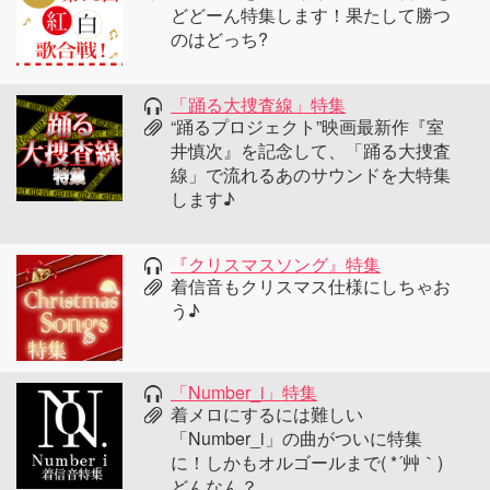
どどーん特集します！果たして勝つ
のはどっち?
「踊る大捜査線」特集
“踊るプロジェクト”映画最新作『室
井慎次』を記念して、「踊る大捜査
線」で流れるあのサウンドを大特集
します♪
『クリスマスソング』特集
着信音もクリスマス仕様にしちゃお
う♪
「Number_i」特集
着メロにするには難しい
「Number_i」の曲がついに特集
に！しかもオルゴールまで( *´艸｀)
どんなん？