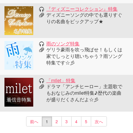
『ディズニーコレクション』特集
ディズニーソングの中でも選りすぐ
りの名曲をピックアップ★
雨のソング特集
ゲリラ豪雨を吹っ飛ばせ！もしくは
家でしっとり聴いちゃう？雨ソング
特集です☆彡
「milet」特集
ドラマ「アンチヒーロー」主題歌で
もおなじみのmilet特集♪歴代の楽曲
が盛りだくさんだよ☆彡
前へ
1
2
3
4
5
次へ