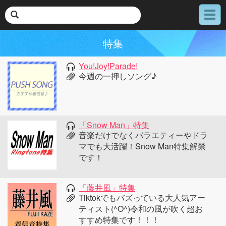
メ
ニ
ュ
特集
ー
You!Joy!Parade!
今週の一押しソング♪
「Snow Man」特集
音楽だけでなくバラエティーやドラ
マでも大活躍！Snow Man特集解禁
です！
「藤井風」特集
Tiktokでもバズっている大人気アー
ティスト(^O^)令和の風が吹く超お
すすめ特集です！！！