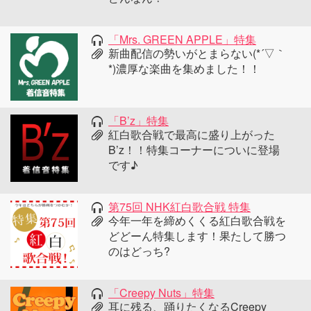
「Mrs. GREEN APPLE」特集
新曲配信の勢いがとまらない(*´▽｀
*)濃厚な楽曲を集めました！！
「B’z」特集
紅白歌合戦で最高に盛り上がった
B’z！！特集コーナーについに登場
です♪
第75回 NHK紅白歌合戦 特集
今年一年を締めくくる紅白歌合戦を
どどーん特集します！果たして勝つ
のはどっち?
「Creepy Nuts」特集
耳に残る、踊りたくなるCreepy