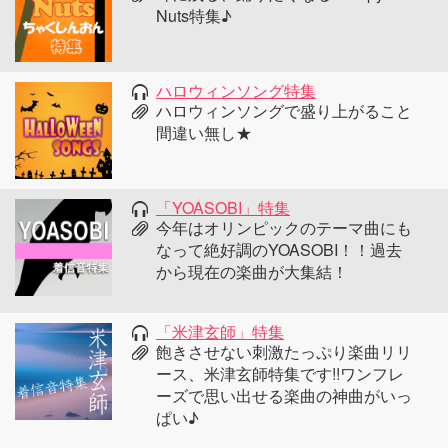
Nuts特集♪
ハロウィンソング特集
ハロウィンソングで盛り上がること
間違い無し★
「YOASOBI」特集
今年はオリンピックのテーマ曲にも
なって絶好調のYOASOBI！！過去
から現在の楽曲が大集結！
「米津玄師」特集
飽きさせない刺激たっぷり楽曲リリ
ース、米津玄師特集です!!ワンフレ
ーズで思い出せる楽曲の神曲がいっ
ぱい♪